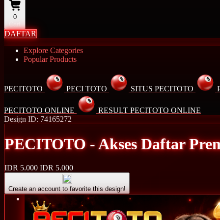
0
Cart
DAFTAR
Explore Categories
Popular Products
PECITOTO
PECI TOTO
SITUS PECITOTO
PECITOTO ONLINE
RESULT PECITOTO ONLINE
Design ID: 74165272
PECITOTO - Akses Daftar Premi
IDR 5.000
IDR 5.000
Create an account to favorite this design!