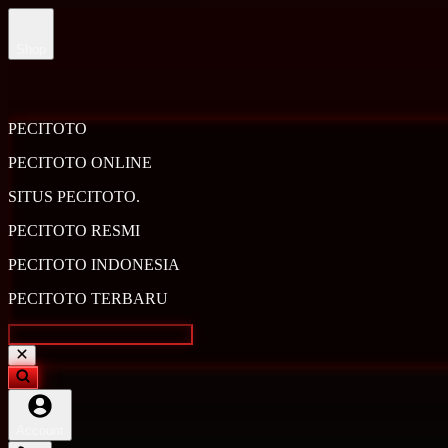
Shop
PECITOTO
PECITOTO ONLINE
SITUS PECITOTO.
PECITOTO RESMI
PECITOTO INDONESIA
PECITOTO TERBARU
Account