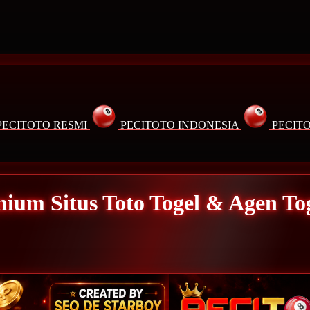
PECITOTO RESMI
PECITOTO INDONESIA
PECIT
um Situs Toto Togel & Agen Tog